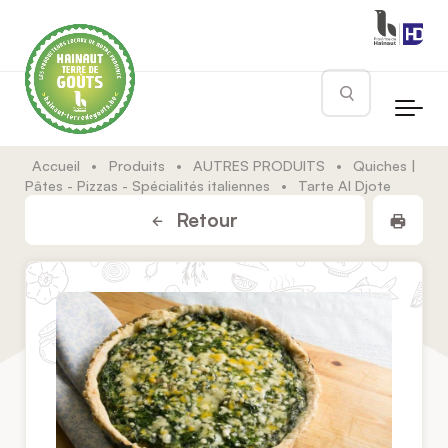
Skip to main content
Rechercher
Accueil
•
Produits
•
AUTRES PRODUITS
•
Quiches |
Pâtes - Pizzas - Spécialités italiennes
•
Tarte Al Djote
Impr
Retour