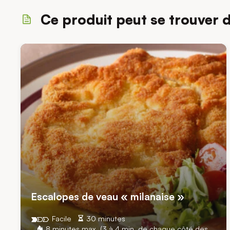
Ce produit peut se trouver 
Escalopes de veau « milanaise »
Facile
30 minutes
8 minutes max. (3 à 4 min. de chaque côté des