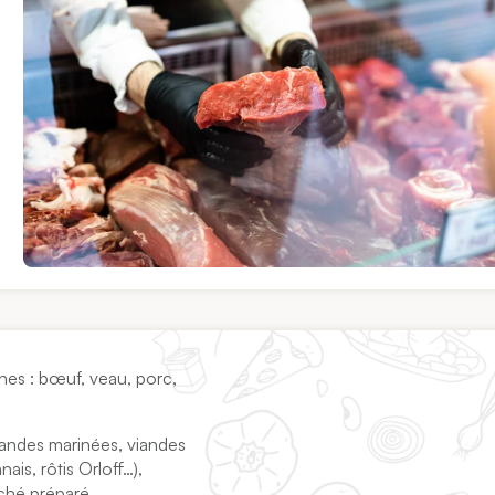
ines : bœuf, veau, porc,
viandes marinées, viandes
ais, rôtis Orloff…),
aché préparé…