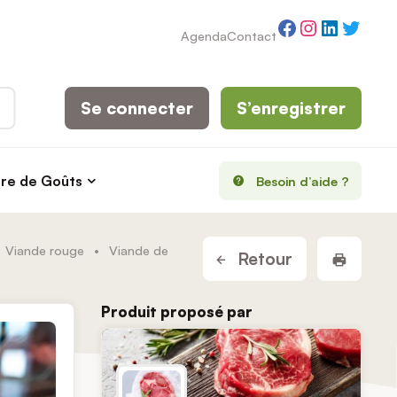
Facebook
Instagram
LinkedI
Twitt
Agenda
Contact
Se connecter
S’enregistrer
rre de Goûts
Besoin d’aide ?
Viande rouge
•
Viande de
Imprim
Retour
Produit proposé par