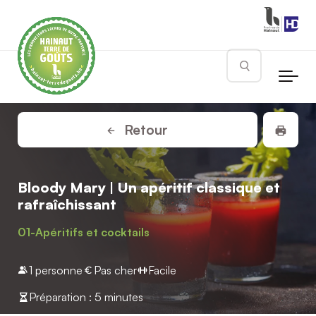
Skip to main content
Rechercher
Impr
Retour
Bloody Mary | Un apéritif classique et
rafraîchissant
01-Apéritifs et cocktails
1 personne
Pas cher
Facile
Préparation : 5 minutes