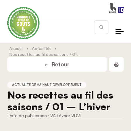
Skip to main content
Rechercher
Accueil
•
Actualités
•
Nos recettes au fil des saisons / 01 – L’hiver
Impr
Retour
ACTUALITÉ DE HAINAUT DÉVELOPPEMENT
Nos recettes au fil des
saisons / 01 – L’hiver
24 février 2021