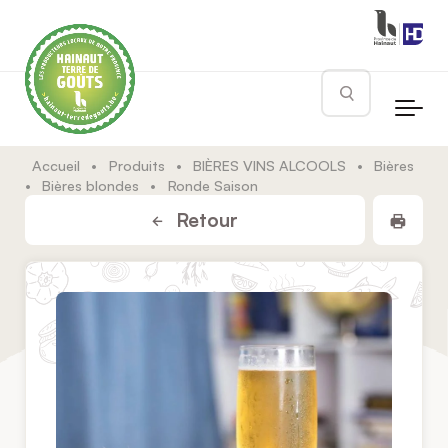
Skip to main content
Rechercher
Accueil
•
Produits
•
BIÈRES VINS ALCOOLS
•
Bières
•
Bières blondes
•
Ronde Saison
Impr
Retour