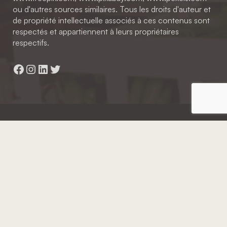
ou d'autres sources similaires. Tous les droits d'auteur et
de propriété intellectuelle associés à ces contenus sont
respectés et appartiennent à leurs propriétaires
respectifs.
Facebook
Instagram
LinkedIn
Twitter
Hainaut Développement
2022 - Tous droits réservés
Octopix
+ WordPress