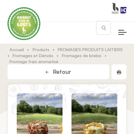
Skip to main content
Rechercher
Accueil
•
Produits
•
FROMAGES PRODUITS LAITIERS
•
Fromages et Dérivés
•
Fromages de brebis
•
Fromage frais aromatisé
Impr
Retour