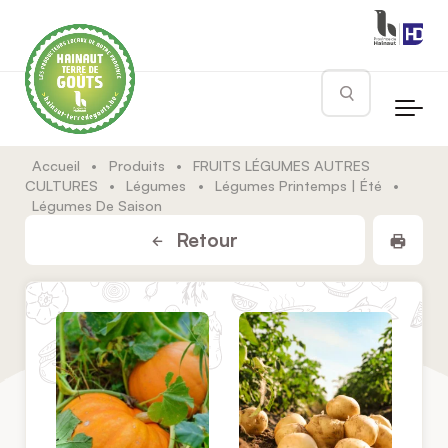
Skip to main content
Rechercher
Accueil
•
Produits
•
FRUITS LÉGUMES AUTRES
CULTURES
•
Légumes
•
Légumes Printemps | Été
•
Légumes De Saison
Impr
Retour