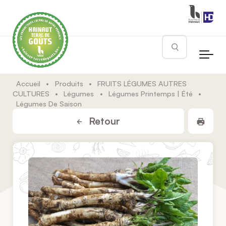
Skip to main content
Rechercher
Accueil
•
Produits
•
FRUITS LÉGUMES AUTRES
CULTURES
•
Légumes
•
Légumes Printemps | Été
•
Légumes De Saison
Impr
Retour