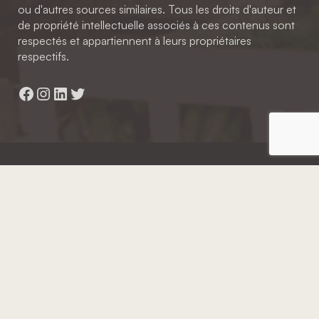
ou d'autres sources similaires. Tous les droits d'auteur et
de propriété intellectuelle associés à ces contenus sont
respectés et appartiennent à leurs propriétaires
respectifs.
Facebook
Instagram
LinkedIn
Twitter
Hainaut Développement
2022 - Tous droits réservés
Octopix
+ WordPress