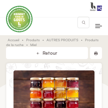
Skip to main content
Rechercher
Accueil
•
Produits
•
AUTRES PRODUITS
•
Produits
de la ruche
•
Miel
Impr
Retour