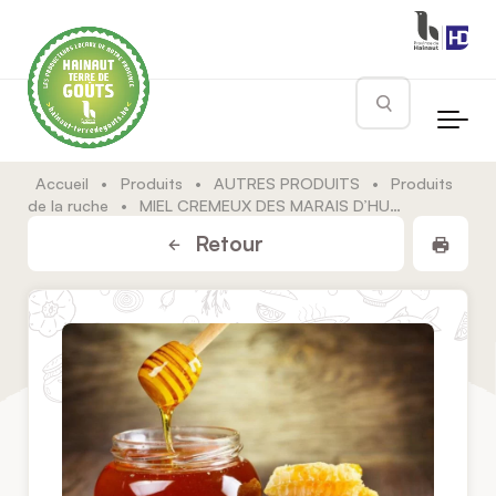
Skip to main content
Rechercher
Accueil
•
Produits
•
AUTRES PRODUITS
•
Produits
de la ruche
•
MIEL CREMEUX DES MARAIS D’HURTEBISE
Impr
Retour