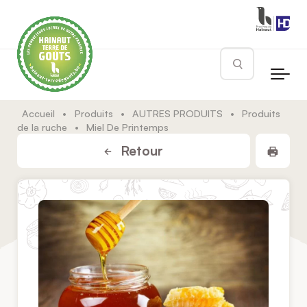
Skip to main content
Rechercher
Accueil
•
Produits
•
AUTRES PRODUITS
•
Produits
de la ruche
•
Miel De Printemps
Impr
Retour