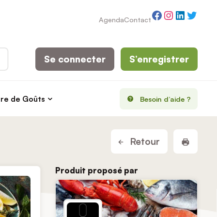
Facebook
Instagram
LinkedI
Twitt
Agenda
Contact
Se connecter
S’enregistrer
rre de Goûts
Besoin d’aide ?
Imprim
Retour
Produit proposé par