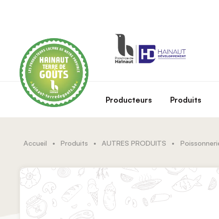
Skip to main content
Producteurs
Produits
Accueil
•
Produits
•
AUTRES PRODUITS
•
Poissonnerie