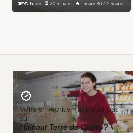
Facile
30 minutes
1 heure 30 à 2 heures
Votre entreprise n'apparaît pas
sur
Hainaut Terre de Goûts ?