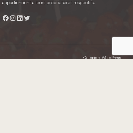
appartiennent à leurs propriétaires respectifs.
Facebook
Instagram
LinkedIn
Twitter
Octopix
+ WordPress