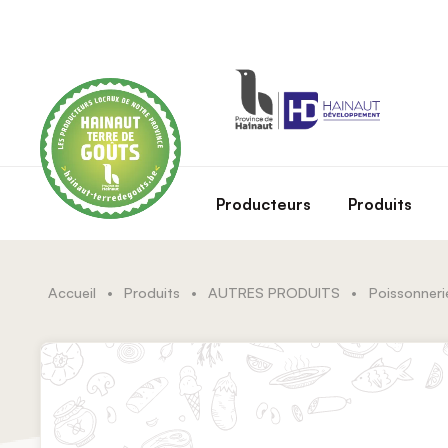
Skip to main content
Producteurs
Produits
Accueil
•
Produits
•
AUTRES PRODUITS
•
Poissonnerie