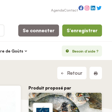
Facebook
Instagram
LinkedI
Twitt
Agenda
Contact
Se connecter
S’enregistrer
rre de Goûts
Besoin d’aide ?
Imprim
Retour
Produit proposé par