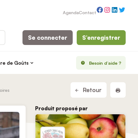
Facebook
Instagram
LinkedI
Twitt
Agenda
Contact
Se connecter
S’enregistrer
rre de Goûts
Besoin d’aide ?
Imprim
Retour
oires
Produit proposé par