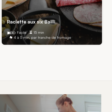
Raclette aux six Bailli
Facile
15 min
4 à 5 min. par tranche de fromage