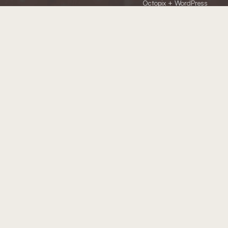
Octopix
+ WordPress