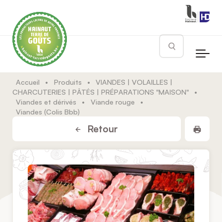
Skip to main content
Rechercher
Accueil
•
Produits
•
VIANDES | VOLAILLES |
CHARCUTERIES | PÂTÉS | PRÉPARATIONS "MAISON"
•
Viandes et dérivés
•
Viande rouge
•
Viandes (Colis Bbb)
Impr
Retour