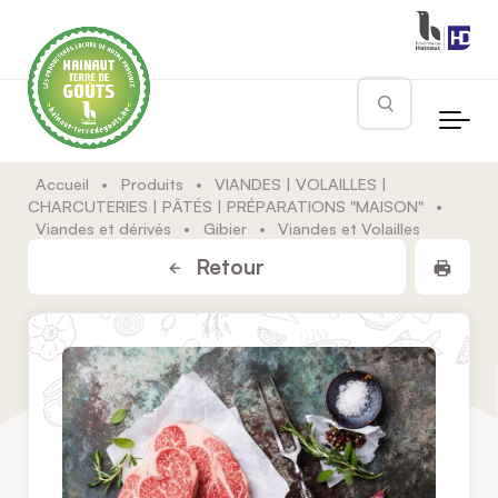
Skip to main content
Rechercher
Accueil
•
Produits
•
VIANDES | VOLAILLES |
CHARCUTERIES | PÂTÉS | PRÉPARATIONS "MAISON"
•
Viandes et dérivés
•
Gibier
•
Viandes et Volailles
Impr
Retour