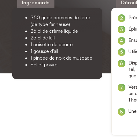
Ingrédients
Déroul
750 gr de pommes de terre
Préc
(de type farineuse)
Éplu
25 cl de crème liquide
25 cl de lait
Ensu
1 noisette de beurre
1 gousse d'ail
Util
1 pincée de noix de muscade
Dis
Sel et poivre
sel,
que 
Ver
ce q
1 he
Une 