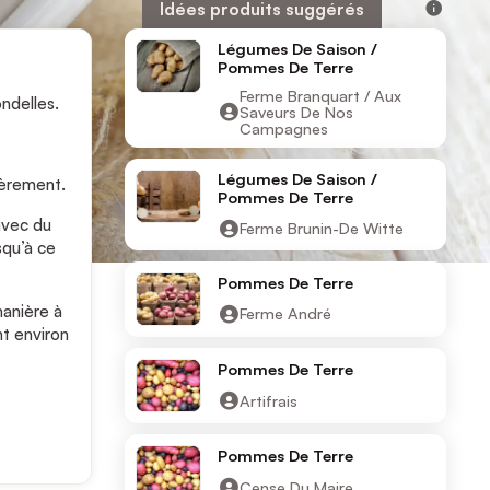
info
Idées produits suggérés
Légumes De Saison /
Pommes De Terre
Ferme Branquart / Aux
ndelles.
Saveurs De Nos
Campagnes
Légumes De Saison /
égèrement.
Pommes De Terre
avec du
Ferme Brunin-De Witte
squ’à ce
Pommes De Terre
anière à
Ferme André
nt environ
Pommes De Terre
Artifrais
Pommes De Terre
Cense Du Maire