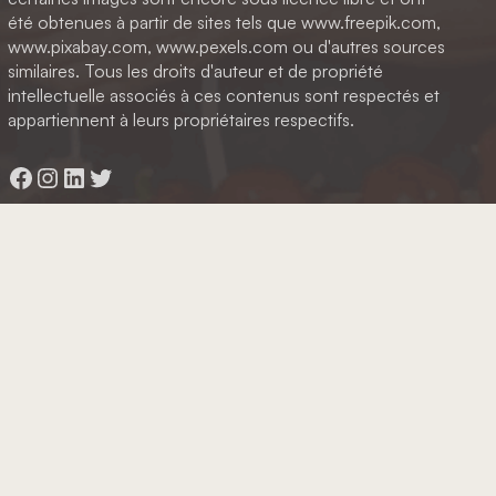
été obtenues à partir de sites tels que www.freepik.com,
www.pixabay.com, www.pexels.com ou d'autres sources
similaires. Tous les droits d'auteur et de propriété
intellectuelle associés à ces contenus sont respectés et
appartiennent à leurs propriétaires respectifs.
Facebook
Instagram
LinkedIn
Twitter
Octopix
+ WordPress