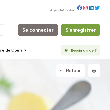
Facebook
Instagram
LinkedI
Twitt
Agenda
Contact
Se connecter
S’enregistrer
rre de Goûts
Besoin d’aide ?
Imprim
Retour