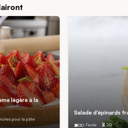
lairont
ème légère à la
Salade d’épinards fra
nutes pour la pâte
Facile
20