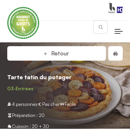
Skip to main content
Rechercher
Impr
Retour
Tarte tatin du potager
03-Entrées
4 personnes
Pas cher
Facile
Préparation : 20
Cuisson : 20 + 30