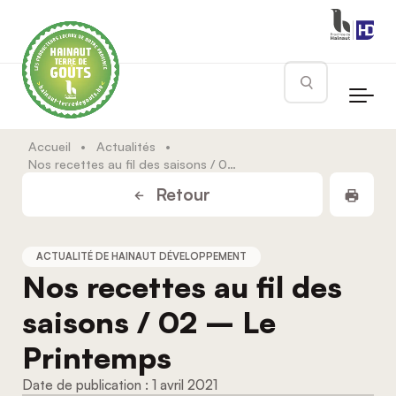
Skip to main content
Rechercher
Accueil
•
Actualités
•
Nos recettes au fil des saisons / 02 – Le Printemps
Impr
Retour
ACTUALITÉ DE HAINAUT DÉVELOPPEMENT
Nos recettes au fil des
saisons / 02 – Le
Printemps
1 avril 2021