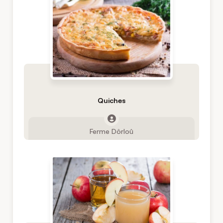
Quiches
Ferme Dôrloû