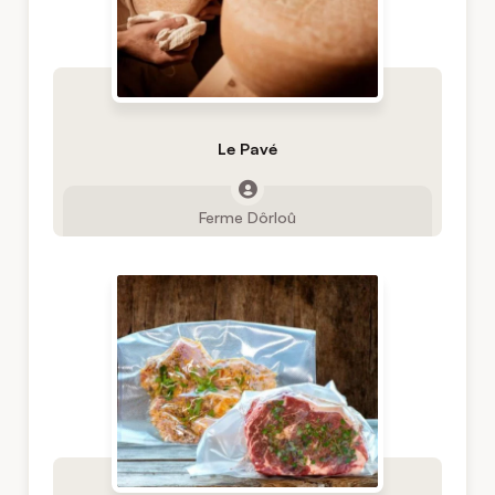
Le Pavé
Ferme Dôrloû