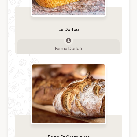
Le Dorlou
Ferme Dôrloû
Pains Et Cramiques