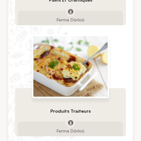
Ferme Dôrloû
Produits Traiteurs
Ferme Dôrloû