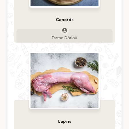
Canards
Ferme Dôrloû
Lapins