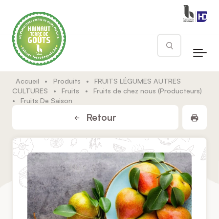
Skip to main content
Rechercher
Accueil
•
Produits
•
FRUITS LÉGUMES AUTRES
CULTURES
•
Fruits
•
Fruits de chez nous (Producteurs)
•
Fruits De Saison
Impr
Retour