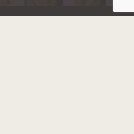
Hainaut Développement
2022 - Tous droits réservés
Octopix
+ WordPress