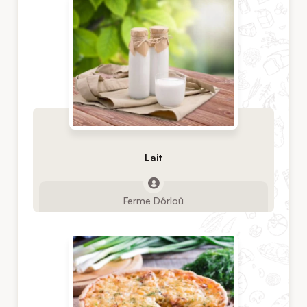
Lait
Ferme Dôrloû