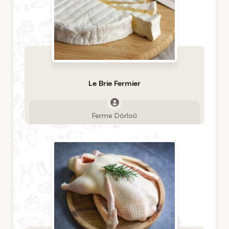
Le Brie Fermier
Ferme Dôrloû