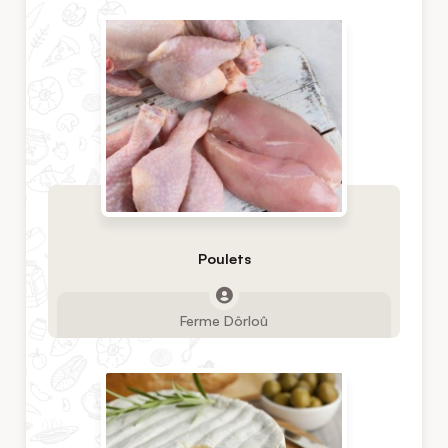
Poulets
Ferme Dôrloû