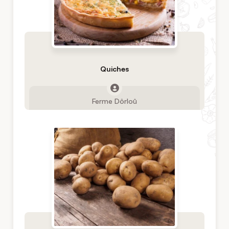
Quiches
Ferme Dôrloû