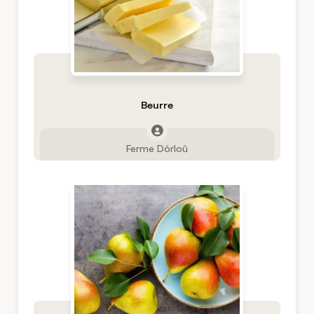
Beurre
Ferme Dôrloû