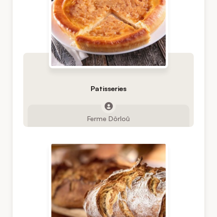
Patisseries
Ferme Dôrloû