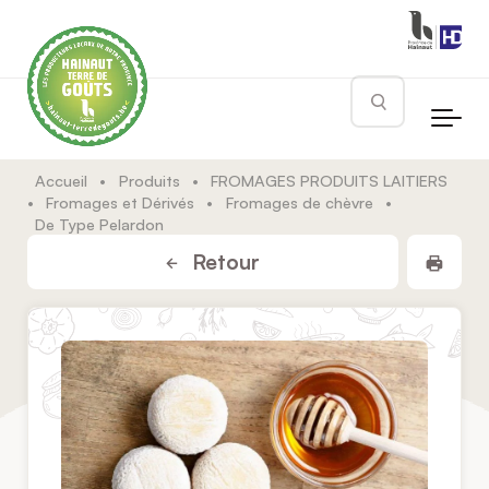
Skip to main content
Rechercher
Accueil
•
Produits
•
FROMAGES PRODUITS LAITIERS
•
Fromages et Dérivés
•
Fromages de chèvre
•
De Type Pelardon
Impr
Retour