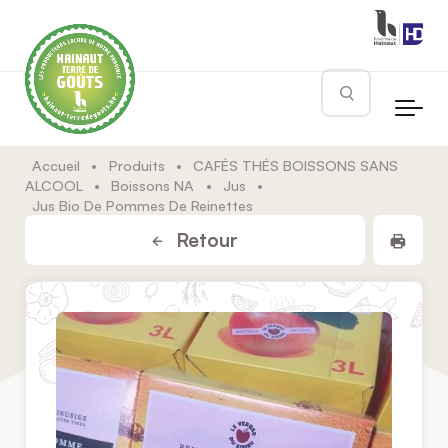
Skip to main content
Rechercher
Accueil
•
Produits
•
CAFÉS THÉS BOISSONS SANS
ALCOOL
•
Boissons NA
•
Jus
•
Jus Bio De Pommes De Reinettes
Impr
Retour