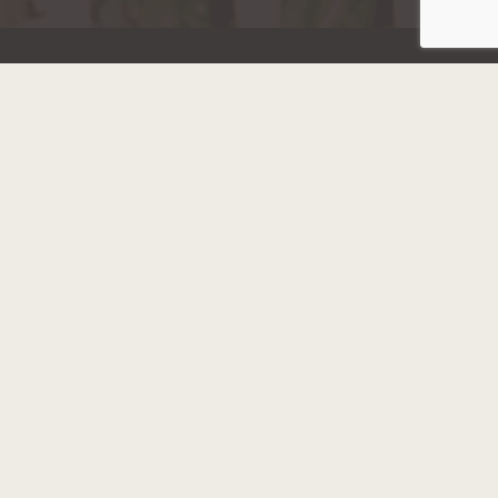
Hainaut Développement
2022 - Tous droits réservés
Octopix
+ WordPress