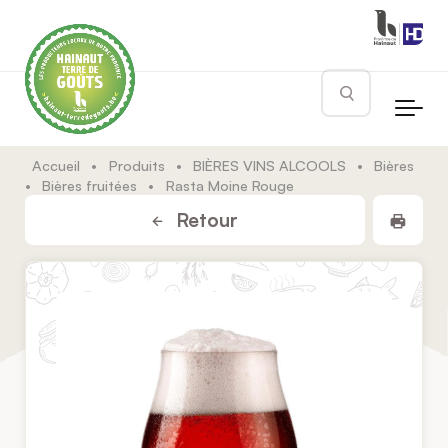
Skip to main content
Rechercher
Accueil
•
Produits
•
BIÈRES VINS ALCOOLS
•
Bières
•
Bières fruitées
•
Rasta Moine Rouge
Impr
Retour