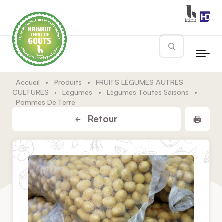
Skip to main content
Rechercher
Accueil
•
Produits
•
FRUITS LÉGUMES AUTRES
CULTURES
•
Légumes
•
Légumes Toutes Saisons
•
Pommes De Terre
Impr
Retour