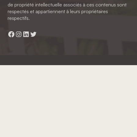
de propriété intellectuelle associés à ces contenus sont
respectés et appartiennent à leurs propriétaires
respectifs.
Facebook
Instagram
LinkedIn
Twitter
Hainaut Développement
2022 - Tous droits réservés
Octopix
+ WordPress