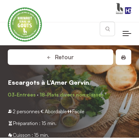
Skip to main content
Rechercher
Impr
Retour
Escargots à L’Amer Gervin
03-Entrées
·
18-Plats divers non classés
2 personnes
Abordable
Facile
Préparation : 15 min.
Cuisson : 15 min.