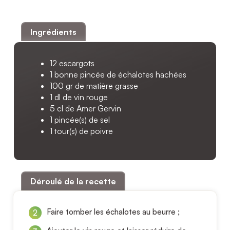
Ingrédients
12 escargots
1 bonne pincée de échalotes hachées
100 gr de matière grasse
1 dl de vin rouge
5 cl de Amer Gervin
1 pincée(s) de sel
1 tour(s) de poivre
Déroulé de la recette
Faire tomber les échalotes au beurre ;