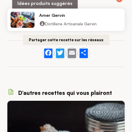
info
Idées produits suggérés
Amer Gervin
Distillerie Artisanale Gervin
Partager cette recette sur les réseaux
Facebook
Twitter
Email
Share
D’autres recettes qui vous plairont