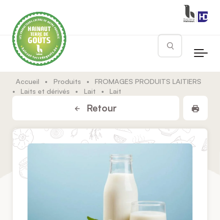
Skip to main content
Rechercher
Accueil
•
Produits
•
FROMAGES PRODUITS LAITIERS
•
Laits et dérivés
•
Lait
•
Lait
Impr
Retour