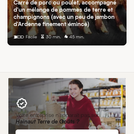
Carré de porc ou poulet, accompagné
d’un mélange de pommes de terre et
champignons (avec un peu de jambon
d’Ardenne finement émincé)
Facile
30 min.
45 min.
Votre entreprise n'apparaît pas sur
Hainaut Terre de Goûts ?