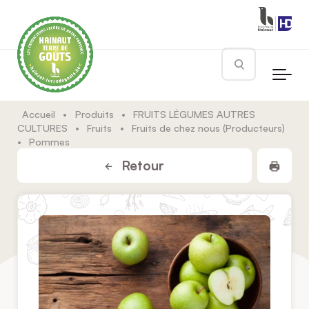
Skip to main content
Rechercher
Accueil
•
Produits
•
FRUITS LÉGUMES AUTRES
CULTURES
•
Fruits
•
Fruits de chez nous (Producteurs)
•
Pommes
Impr
Retour