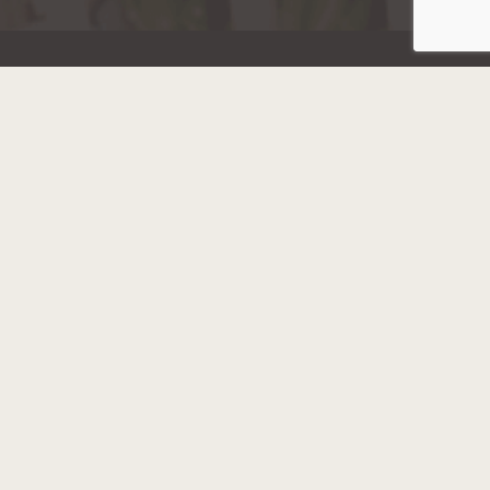
Hainaut Développement
2022 - Tous droits réservés
Octopix
+ WordPress