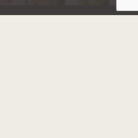
Hainaut Développement
2022 - Tous droits réservés
Octopix
+ WordPress