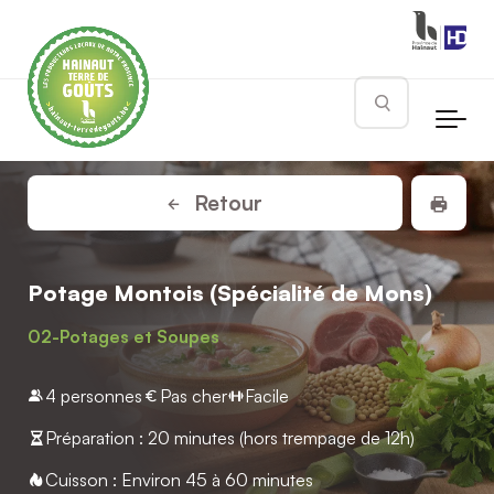
Skip to main content
Rechercher
Impr
Retour
Potage Montois (Spécialité de Mons)
02-Potages et Soupes
4 personnes
Pas cher
Facile
Préparation : 20 minutes (hors trempage de 12h)
Cuisson : Environ 45 à 60 minutes